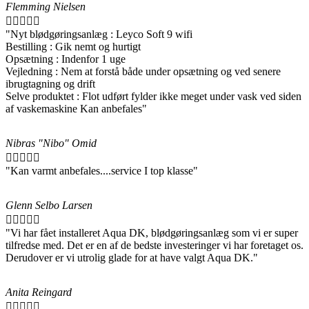
Flemming Nielsen





"Nyt blødgøringsanlæg : Leyco Soft 9 wifi
Bestilling : Gik nemt og hurtigt
Opsætning : Indenfor 1 uge
Vejledning : Nem at forstå både under opsætning og ved senere
ibrugtagning og drift
Selve produktet : Flot udført fylder ikke meget under vask ved siden
af vaskemaskine Kan anbefales"
Nibras "Nibo" Omid





"Kan varmt anbefales....service I top klasse"
Glenn Selbo Larsen





"Vi har fået installeret Aqua DK, blødgøringsanlæg som vi er super
tilfredse med. Det er en af de bedste investeringer vi har foretaget os.
Derudover er vi utrolig glade for at have valgt Aqua DK."
Anita Reingard




