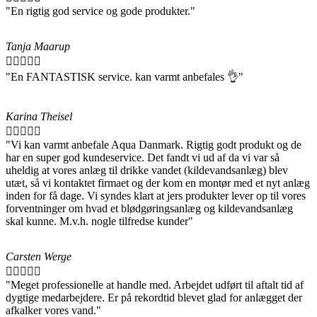
"En rigtig god service og gode produkter."
Tanja Maarup





"En FANTASTISK service. kan varmt anbefales 👌"
Karina Theisel





"Vi kan varmt anbefale Aqua Danmark. Rigtig godt produkt og de
har en super god kundeservice. Det fandt vi ud af da vi var så
uheldig at vores anlæg til drikke vandet (kildevandsanlæg) blev
utæt, så vi kontaktet firmaet og der kom en montør med et nyt anlæg
inden for få dage. Vi syndes klart at jers produkter lever op til vores
forventninger om hvad et blødgøringsanlæg og kildevandsanlæg
skal kunne. M.v.h. nogle tilfredse kunder"
Carsten Werge





"Meget professionelle at handle med. Arbejdet udført til aftalt tid af
dygtige medarbejdere. Er på rekordtid blevet glad for anlægget der
afkalker vores vand."