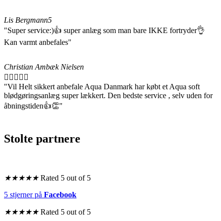
Lis Bergmann
5
"Super service:)👍 super anlæg som man bare IKKE fortryder👌
Kan varmt anbefales"
Christian Ambæk Nielsen





"Vil Helt sikkert anbefale Aqua Danmark har købt et Aqua soft
blødgøringsanlæg super lækkert. Den bedste service , selv uden for
åbningstiden👍👏"
Stolte partnere
★
★
★
★
★
Rated 5 out of 5
5 stjerner på
Facebook
★
★
★
★
★
Rated 5 out of 5