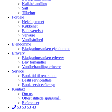
Kalkbehandling
Salt
Tilbehør
Fordele
Hele hjemmet
Køkkenet
Badeværelset
Velvære
Vandhårdhed
Ejendomme
Blødgøringsanlæg ejendomme
Erhverv
Blødgøringsanlæg erhverv
Bliv forhandler
Vandbehandling erhverv
Service
Book tid til reparation
Bestil serviceaftale
Book serviceeftersyn
Kontakt
Om os
Oftest stillede spørgsmål
Referencer
53 53 53 43