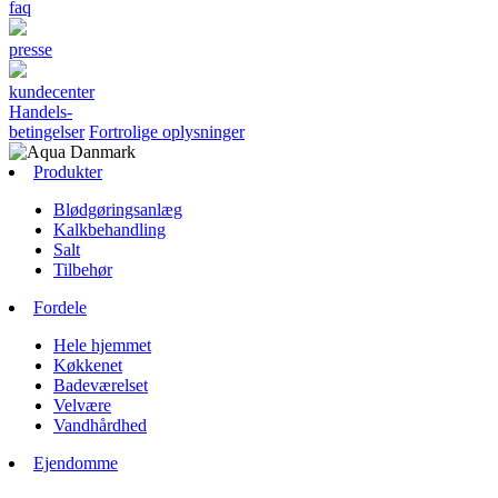
faq
presse
kundecenter
Handels-
betingelser
Fortrolige oplysninger
Produkter
Blødgøringsanlæg
Kalkbehandling
Salt
Tilbehør
Fordele
Hele hjemmet
Køkkenet
Badeværelset
Velvære
Vandhårdhed
Ejendomme