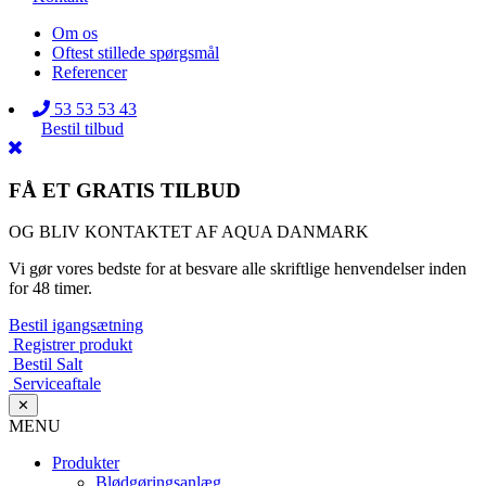
Om os
Oftest stillede spørgsmål
Referencer
53 53 53 43
Bestil tilbud
FÅ ET GRATIS TILBUD
OG BLIV KONTAKTET AF AQUA DANMARK
Vi gør vores bedste for at besvare alle skriftlige henvendelser inden
for 48 timer.
Bestil igangsætning
Registrer produkt
Bestil Salt
Serviceaftale
✕
MENU
Produkter
Blødgøringsanlæg