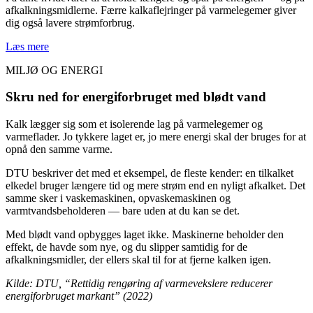
afkalkningsmidlerne. Færre kalkaflejringer på varmelegemer giver
dig også lavere strømforbrug.
Læs mere
MILJØ OG ENERGI
Skru ned for energiforbruget med blødt vand
Kalk lægger sig som et isolerende lag på varmelegemer og
varmeflader. Jo tykkere laget er, jo mere energi skal der bruges for at
opnå den samme varme.
DTU beskriver det med et eksempel, de fleste kender: en tilkalket
elkedel bruger længere tid og mere strøm end en nyligt afkalket. Det
samme sker i vaskemaskinen, opvaskemaskinen og
varmtvandsbeholderen — bare uden at du kan se det.
Med blødt vand opbygges laget ikke. Maskinerne beholder den
effekt, de havde som nye, og du slipper samtidig for de
afkalkningsmidler, der ellers skal til for at fjerne kalken igen.
Kilde: DTU, “Rettidig rengøring af varmevekslere reducerer
energiforbruget markant” (2022)