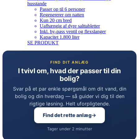
husstande
Passer op til 6 personer
Regenererer om natten
Kun 20 cm bred
Uafhængig af dyre salttabletter
Inkl. by-pass ventil og flexslanger
Kapacitet 1.800 liter
SE PRODUKT
FIND DIT ANLÆG
I tvivl om, hvad der passer til din
bolig?
Svar på et par enkle spørgsmål om dit vand, din
bolig og din hverdag — så guider vi dig til den
rigtige løsning. Helt uforpligtende.
Find det rette anlæg
Tager under 2 minutter