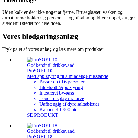
Tiden tilbage
Uden kalk er der ikke noget at fjerne. Bruseglasset, vasken og
armaturerne holder sig pænere — og afkalkning bliver noget, du gør
sjældent i stedet for hele tiden.
Vores blødgøringsanlæg
Tryk på et af vores anlæg og læs mere om produktet.
Godkendt til drikkevand
ProSOFT 10
Med app-styring til almindelige husstande
Passer op til 6 personer
Bluetooth/App styring
Integreret by-pass
Touch display m. farve
Uafhængig af dyre salttabletter
Kapacitet 1.900 liter
SE PRODUKT
Godkendt til drikkevand
ProSOFT 18