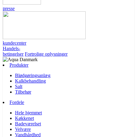
presse
kundecenter
Handels-
betingelser
Fortrolige oplysninger
Produkter
Blødgøringsanlæg
Kalkbehandling
Salt
Tilbehør
Fordele
Hele hjemmet
Køkkenet
Badeværelset
Velvære
Vandhårdhed