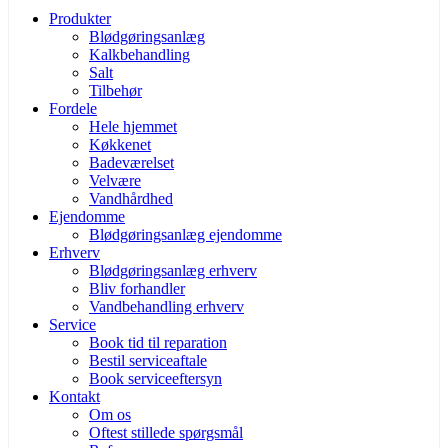
Produkter
Blødgøringsanlæg
Kalkbehandling
Salt
Tilbehør
Fordele
Hele hjemmet
Køkkenet
Badeværelset
Velvære
Vandhårdhed
Ejendomme
Blødgøringsanlæg ejendomme
Erhverv
Blødgøringsanlæg erhverv
Bliv forhandler
Vandbehandling erhverv
Service
Book tid til reparation
Bestil serviceaftale
Book serviceeftersyn
Kontakt
Om os
Oftest stillede spørgsmål