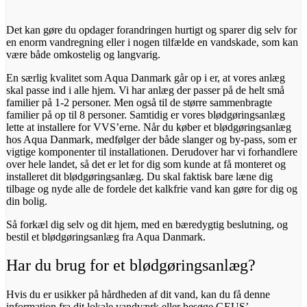
Det kan gøre du opdager forandringen hurtigt og sparer dig selv for
en enorm vandregning eller i nogen tilfælde en vandskade, som kan
være både omkostelig og langvarig.
En særlig kvalitet som Aqua Danmark går op i er, at vores anlæg
skal passe ind i alle hjem. Vi har anlæg der passer på de helt små
familier på 1-2 personer. Men også til de større sammenbragte
familier på op til 8 personer. Samtidig er vores blødgøringsanlæg
lette at installere for VVS’erne. Når du køber et blødgøringsanlæg
hos Aqua Danmark, medfølger der både slanger og by-pass, som er
vigtige komponenter til installationen. Derudover har vi forhandlere
over hele landet, så det er let for dig som kunde at få monteret og
installeret dit blødgøringsanlæg. Du skal faktisk bare læne dig
tilbage og nyde alle de fordele det kalkfrie vand kan gøre for dig og
din bolig.
Så forkæl dig selv og dit hjem, med en bæredygtig beslutning, og
bestil et blødgøringsanlæg fra Aqua Danmark.
Har du brug for et blødgøringsanlæg?
Hvis du er usikker på hårdheden af dit vand, kan du få denne
information fra dit lokale vandværk eller besøge GEUS’