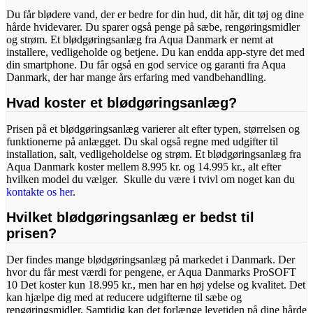
Du får blødere vand, der er bedre for din hud, dit hår, dit tøj og dine
hårde hvidevarer. Du sparer også penge på sæbe, rengøringsmidler
og strøm. Et blødgøringsanlæg fra Aqua Danmark er nemt at
installere, vedligeholde og betjene. Du kan endda app-styre det med
din smartphone. Du får også en god service og garanti fra Aqua
Danmark, der har mange års erfaring med vandbehandling.
Hvad koster et blødgøringsanlæg?
Prisen på et blødgøringsanlæg varierer alt efter typen, størrelsen og
funktionerne på anlægget. Du skal også regne med udgifter til
installation, salt, vedligeholdelse og strøm. Et blødgøringsanlæg fra
Aqua Danmark koster mellem 8.995 kr. og 14.995 kr., alt efter
hvilken model du vælger. Skulle du være i tvivl om noget kan du
kontakte os her
.
Hvilket blødgøringsanlæg er bedst til
prisen?
Der findes mange blødgøringsanlæg på markedet i Danmark. Der
hvor du får mest værdi for pengene, er Aqua Danmarks ProSOFT
10 Det koster kun 18.995 kr., men har en høj ydelse og kvalitet. Det
kan hjælpe dig med at reducere udgifterne til sæbe og
rengøringsmidler. Samtidig kan det forlænge levetiden på dine hårde