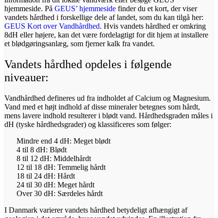
hjemmeside. På
GEUS’ hjemmeside
finder du et kort, der viser
vandets hårdhed i forskellige dele af landet, som du kan tilgå her:
GEUS Kort over Vandhårdhed
. Hvis vandets hårdhed er omkring
8dH eller højere, kan det være fordelagtigt for dit hjem at installere
et blødgøringsanlæg, som fjerner kalk fra vandet.
Vandets hårdhed opdeles i følgende
niveauer:
Vandhårdhed defineres ud fra indholdet af Calcium og Magnesium.
Vand med et højt indhold af disse mineraler betegnes som hårdt,
mens lavere indhold resulterer i blødt vand. Hårdhedsgraden måles i
dH (tyske hårdhedsgrader) og klassificeres som følger:
Mindre end 4 dH: Meget blødt
4 til 8 dH: Blødt
8 til 12 dH: Middelhårdt
12 til 18 dH: Temmelig hårdt
18 til 24 dH: Hårdt
24 til 30 dH: Meget hårdt
Over 30 dH: Særdeles hårdt
I Danmark varierer vandets hårdhed betydeligt afhængigt af