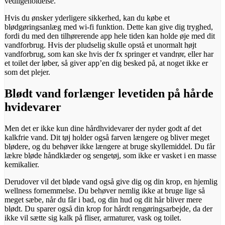
vedligeholdelse.
Hvis du ønsker yderligere sikkerhed, kan du købe et
blødgøringsanlæg med wi-fi funktion. Dette kan give dig tryghed,
fordi du med den tilhørerende app hele tiden kan holde øje med dit
vandforbrug. Hvis der pludselig skulle opstå et unormalt højt
vandforbrug, som kan ske hvis der fx springer et vandrør, eller har
et toilet der løber, så giver app’en dig besked på, at noget ikke er
som det plejer.
Blødt vand forlænger levetiden på hårde
hvidevarer
Men det er ikke kun dine hårdhvidevarer der nyder godt af det
kalkfrie vand. Dit tøj holder også farven længere og bliver meget
blødere, og du behøver ikke længere at bruge skyllemiddel. Du får
lækre bløde håndklæder og sengetøj, som ikke er vasket i en masse
kemikalier.
Derudover vil det bløde vand også give dig og din krop, en hjemlig
wellness fornemmelse. Du behøver nemlig ikke at bruge lige så
meget sæbe, når du får i bad, og din hud og dit hår bliver mere
blødt. Du sparer også din krop for hårdt rengøringsarbejde, da der
ikke vil sætte sig kalk på fliser, armaturer, vask og toilet.