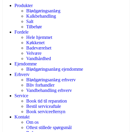
Produkter
Blødgøringsanlæg
Kalkbehandling
Salt
Tilbehør
Fordele
Hele hjemmet
Køkkenet
Badeværelset
Velvære
Vandhårdhed
Ejendomme
Blødgøringsanlæg ejendomme
Erhverv
Blødgøringsanlæg erhverv
Bliv forhandler
Vandbehandling erhverv
Service
Book tid til reparation
Bestil serviceaftale
Book serviceeftersyn
Kontakt
Om os
Oftest stillede spørgsmål