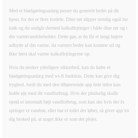
Med et blødgøringsanlæg passer du generelt bedre på dit
hjem, for der er flere fordele. Dine rør slipper nemlig også for
kalk og du undgår dermed kalkaflejringer i både dine rør og i
din varmtvandsbeholder. Dette gør, at du får et langt højere
udbytte af din varme, da varmen bedre kan komme ud og
ikke først skal varme kalkaflejringerne op.
Hvis du ønsker yderligere sikkerhed, kan du købe et
blødgøringsanlæg med wi-fi funktion. Dette kan give dig
tryghed, fordi du med den tilhørerende app hele tiden kan
holde øje med dit vandforbrug. Hvis der pludselig skulle
opstå et unormalt højt vandforbrug, som kan ske hvis der fx
springer et vandrør, eller har et toilet der løber, så giver app’en
dig besked på, at noget ikke er som det plejer.