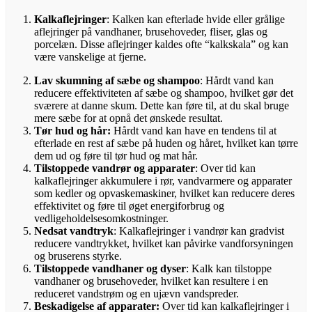
Kalkaflejringer
: Kalken kan efterlade hvide eller grålige
aflejringer på vandhaner, brusehoveder, fliser, glas og
porcelæn. Disse aflejringer kaldes ofte “kalkskala” og kan
være vanskelige at fjerne.
Lav skumning af sæbe og shampoo
: Hårdt vand kan
reducere effektiviteten af sæbe og shampoo, hvilket gør det
sværere at danne skum. Dette kan føre til, at du skal bruge
mere sæbe for at opnå det ønskede resultat.
Tør hud og hår:
Hårdt vand kan have en tendens til at
efterlade en rest af sæbe på huden og håret, hvilket kan tørre
dem ud og føre til tør hud og mat hår.
Tilstoppede vandrør og apparater
: Over tid kan
kalkaflejringer akkumulere i rør, vandvarmere og apparater
som kedler og opvaskemaskiner, hvilket kan reducere deres
effektivitet og føre til øget energiforbrug og
vedligeholdelsesomkostninger.
Nedsat vandtryk
: Kalkaflejringer i vandrør kan gradvist
reducere vandtrykket, hvilket kan påvirke vandforsyningen
og bruserens styrke.
Tilstoppede vandhaner og dyser
: Kalk kan tilstoppe
vandhaner og brusehoveder, hvilket kan resultere i en
reduceret vandstrøm og en ujævn vandspreder.
Beskadigelse af apparater:
Over tid kan kalkaflejringer i