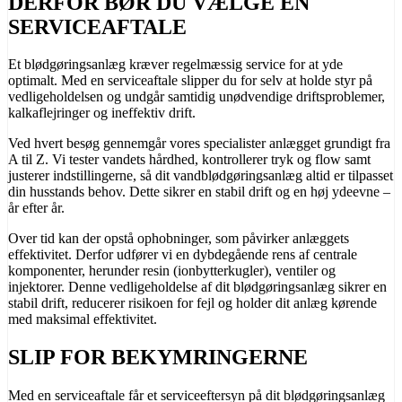
DERFOR BØR DU VÆLGE EN
SERVICEAFTALE
Et blødgøringsanlæg kræver regelmæssig service for at yde
optimalt. Med en serviceaftale slipper du for selv at holde styr på
vedligeholdelsen og undgår samtidig unødvendige driftsproblemer,
kalkaflejringer og ineffektiv drift.
Ved hvert besøg gennemgår vores specialister anlægget grundigt fra
A til Z. Vi tester vandets hårdhed, kontrollerer tryk og flow samt
justerer indstillingerne, så dit vandblødgøringsanlæg altid er tilpasset
din husstands behov. Dette sikrer en stabil drift og en høj ydeevne –
år efter år.
Over tid kan der opstå ophobninger, som påvirker anlæggets
effektivitet. Derfor udfører vi en dybdegående rens af centrale
komponenter, herunder resin (ionbytterkugler), ventiler og
injektorer. Denne vedligeholdelse af dit blødgøringsanlæg sikrer en
stabil drift, reducerer risikoen for fejl og holder dit anlæg kørende
med maksimal effektivitet.
SLIP FOR BEKYMRINGERNE
Med en serviceaftale får et serviceeftersyn på dit blødgøringsanlæg