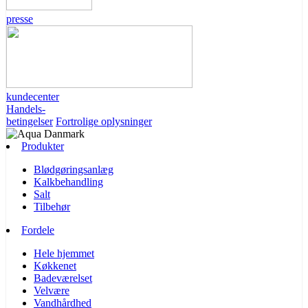
presse
kundecenter
Handels-
betingelser
Fortrolige oplysninger
Produkter
Blødgøringsanlæg
Kalkbehandling
Salt
Tilbehør
Fordele
Hele hjemmet
Køkkenet
Badeværelset
Velvære
Vandhårdhed