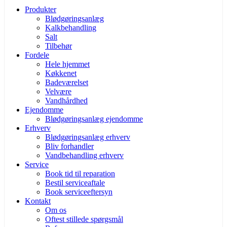
Produkter
Blødgøringsanlæg
Kalkbehandling
Salt
Tilbehør
Fordele
Hele hjemmet
Køkkenet
Badeværelset
Velvære
Vandhårdhed
Ejendomme
Blødgøringsanlæg ejendomme
Erhverv
Blødgøringsanlæg erhverv
Bliv forhandler
Vandbehandling erhverv
Service
Book tid til reparation
Bestil serviceaftale
Book serviceeftersyn
Kontakt
Om os
Oftest stillede spørgsmål