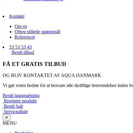
Kontakt
Om os
Oftest stillede spørgsmål
Referencer
53 53 53 43
Bestil tilbud
FÅ ET GRATIS TILBUD
OG BLIV KONTAKTET AF AQUA DANMARK
Vi gør vores bedste for at besvare alle skriftlige henvendelser inden fo
Bestil igangsætning
Registrer produkt
Bestil Salt
Serviceaftale
✕
MENU