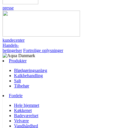
presse
kundecenter
Handels-
betingelser
Fortrolige oplysninger
Produkter
Blødgøringsanlæg
Kalkbehandling
Salt
Tilbehør
Fordele
Hele hjemmet
Køkkenet
Badeværelset
Velvære
Vandhårdhed