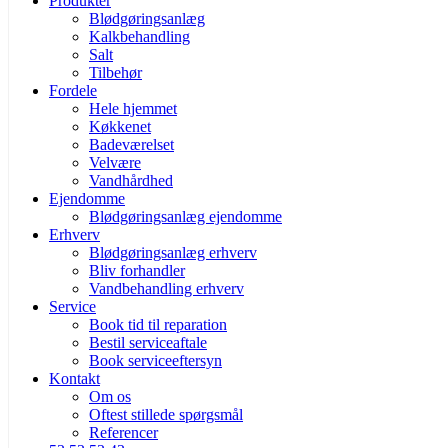
Produkter
Blødgøringsanlæg
Kalkbehandling
Salt
Tilbehør
Fordele
Hele hjemmet
Køkkenet
Badeværelset
Velvære
Vandhårdhed
Ejendomme
Blødgøringsanlæg ejendomme
Erhverv
Blødgøringsanlæg erhverv
Bliv forhandler
Vandbehandling erhverv
Service
Book tid til reparation
Bestil serviceaftale
Book serviceeftersyn
Kontakt
Om os
Oftest stillede spørgsmål
Referencer