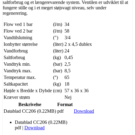
saltforbrug og et længerevarende system. Ventilen er udviklet til at
fungere stille og i et meget støjsvagt niveau, selv under
regenerering.
Flow ved 1 bar
(l/m)
34
Flow ved 2 bar
(l/m)
58
Vandtilslutning
(")
3/4
Ionbytter størrelse
(liter)
2 x 4,5 dublex
Vandforbrug
(liter)
24
Saltforbrug
(kg)
0,45
Vandtryk min.
(bar)
2,5
Vandtryk max.
(bar)
8,5
Temperatur max.
(°)
65
Saltkapacitet
(kg)
18
Højde x Bredde x Dybde
(cm)
57 x 36 x 36
Kræver strøm
Nej
Beskrivelse
Format
Datablad CC206 (0.22MB)
pdf
Download
Datablad CC206 (0.22MB)
pdf
|
Download