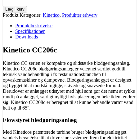
Læg i kurv
Produkt Kategorier:
Kinetico
,
Produkter erhverv
Produktbeskrivelse
Specifikationer
Downloads
Kinetico CC206c
Kinetico CC serien er kompakte og slidstærke blødgøringsanlæg.
Kinetico CC206c blødgøringsanlæg er velegnet særligt godt til
teknisk vandbehandling i fx restaurationsbranchen til
opvaskemaskiner og dampovne. Blødgøringsanlægget er designet
og bygget til at modstå fugtige, støvede og snavsede forhold.
Derudover er anlægget udstyret med hjul som gør det nemt at rykke
rundt på anlægget, særligt nyttigt hvis placeringen hele tiden ændrer
sig. Kinetico CC208c er beregnet til at kunne behandle varmt vand
helt op til 65°.
Flowstyret blødgøringsanlæg
Med Kineticos patenterede turbine bruger blødgøringsanlægget
vandets bevægelse til at drive sine systemer, frem for elektricitet.