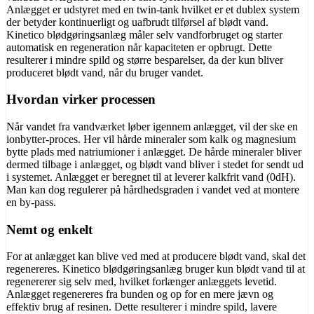
Anlægget er udstyret med en twin-tank hvilket er et dublex system
der betyder kontinuerligt og uafbrudt tilførsel af blødt vand.
Kinetico blødgøringsanlæg måler selv vandforbruget og starter
automatisk en regeneration når kapaciteten er opbrugt. Dette
resulterer i mindre spild og større besparelser, da der kun bliver
produceret blødt vand, når du bruger vandet.
Hvordan virker processen
Når vandet fra vandværket løber igennem anlægget, vil der ske en
ionbytter-proces. Her vil hårde mineraler som kalk og magnesium
bytte plads med natriumioner i anlægget. De hårde mineraler bliver
dermed tilbage i anlægget, og blødt vand bliver i stedet for sendt ud
i systemet. Anlægget er beregnet til at leverer kalkfrit vand (0dH).
Man kan dog regulerer på hårdhedsgraden i vandet ved at montere
en by-pass.
Nemt og enkelt
For at anlægget kan blive ved med at producere blødt vand, skal det
regenereres. Kinetico blødgøringsanlæg bruger kun blødt vand til at
regenererer sig selv med, hvilket forlænger anlæggets levetid.
Anlægget regenereres fra bunden og op for en mere jævn og
effektiv brug af resinen. Dette resulterer i mindre spild, lavere