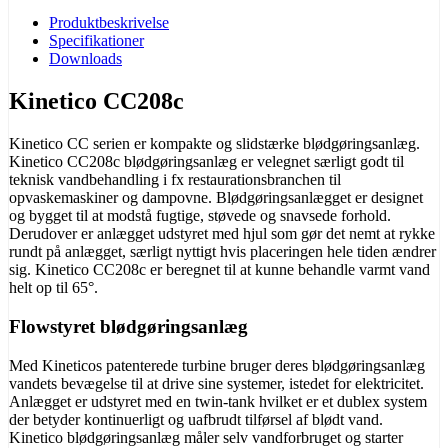
Produktbeskrivelse
Specifikationer
Downloads
Kinetico CC208c
Kinetico CC serien er kompakte og slidstærke blødgøringsanlæg.
Kinetico CC208c blødgøringsanlæg er velegnet særligt godt til
teknisk vandbehandling i fx restaurationsbranchen til
opvaskemaskiner og dampovne. Blødgøringsanlægget er designet
og bygget til at modstå fugtige, støvede og snavsede forhold.
Derudover er anlægget udstyret med hjul som gør det nemt at rykke
rundt på anlægget, særligt nyttigt hvis placeringen hele tiden ændrer
sig. Kinetico CC208c er beregnet til at kunne behandle varmt vand
helt op til 65°.
Flowstyret blødgøringsanlæg
Med Kineticos patenterede turbine bruger deres blødgøringsanlæg
vandets bevægelse til at drive sine systemer, istedet for elektricitet.
Anlægget er udstyret med en twin-tank hvilket er et dublex system
der betyder kontinuerligt og uafbrudt tilførsel af blødt vand.
Kinetico blødgøringsanlæg måler selv vandforbruget og starter