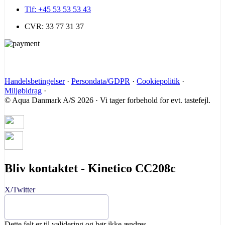
Tlf: +45 53 53 53 43
CVR: 33 77 31 37
Handelsbetingelser
·
Persondata/GDPR
·
Cookiepolitik
·
Miljøbidrag
·
© Aqua Danmark A/S 2026 · Vi tager forbehold for evt. tastefejl.
Bliv kontaktet - Kinetico CC208c
X/Twitter
Dette felt er til validering og bør ikke ændres.