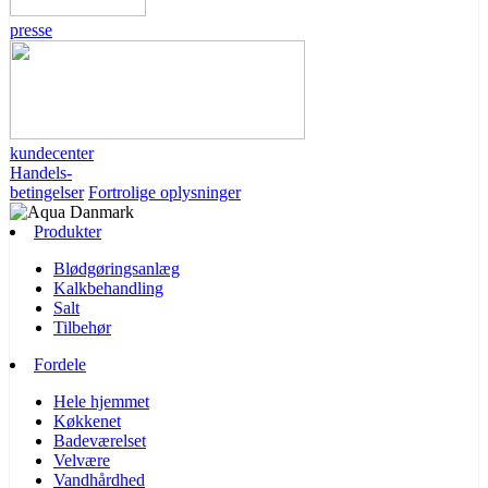
presse
kundecenter
Handels-
betingelser
Fortrolige oplysninger
Produkter
Blødgøringsanlæg
Kalkbehandling
Salt
Tilbehør
Fordele
Hele hjemmet
Køkkenet
Badeværelset
Velvære
Vandhårdhed