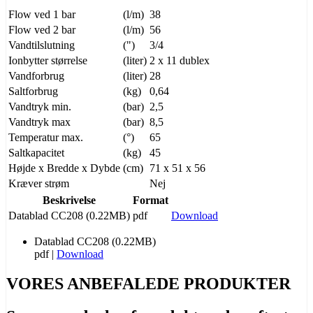
Flow ved 1 bar
(l/m)
38
Flow ved 2 bar
(l/m)
56
Vandtilslutning
(")
3/4
Ionbytter størrelse
(liter)
2 x 11 dublex
Vandforbrug
(liter)
28
Saltforbrug
(kg)
0,64
Vandtryk min.
(bar)
2,5
Vandtryk max
(bar)
8,5
Temperatur max.
(°)
65
Saltkapacitet
(kg)
45
Højde x Bredde x Dybde
(cm)
71 x 51 x 56
Kræver strøm
Nej
Beskrivelse
Format
Datablad CC208 (0.22MB)
pdf
Download
Datablad CC208 (0.22MB)
pdf
|
Download
VORES ANBEFALEDE PRODUKTER