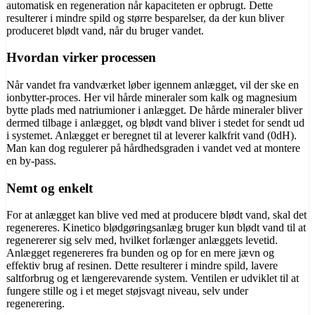
automatisk en regeneration når kapaciteten er opbrugt. Dette
resulterer i mindre spild og større besparelser, da der kun bliver
produceret blødt vand, når du bruger vandet.
Hvordan virker processen
Når vandet fra vandværket løber igennem anlægget, vil der ske en
ionbytter-proces. Her vil hårde mineraler som kalk og magnesium
bytte plads med natriumioner i anlægget. De hårde mineraler bliver
dermed tilbage i anlægget, og blødt vand bliver i stedet for sendt ud
i systemet. Anlægget er beregnet til at leverer kalkfrit vand (0dH).
Man kan dog regulerer på hårdhedsgraden i vandet ved at montere
en by-pass.
Nemt og enkelt
For at anlægget kan blive ved med at producere blødt vand, skal det
regenereres. Kinetico blødgøringsanlæg bruger kun blødt vand til at
regenererer sig selv med, hvilket forlænger anlæggets levetid.
Anlægget regenereres fra bunden og op for en mere jævn og
effektiv brug af resinen. Dette resulterer i mindre spild, lavere
saltforbrug og et længerevarende system. Ventilen er udviklet til at
fungere stille og i et meget støjsvagt niveau, selv under
regenerering.