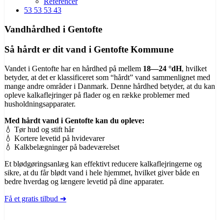
Referencer
53 53 53 43
Vandhårdhed i Gentofte
Så hårdt er dit vand i Gentofte Kommune
Vandet i Gentofte har en hårdhed på mellem
18—24 °dH
, hvilket
betyder, at det er klassificeret som “hårdt” vand sammenlignet med
mange andre områder i Danmark. Denne hårdhed betyder, at du kan
opleve kalkaflejringer på flader og en række problemer med
husholdningsapparater.
Med hårdt vand i Gentofte kan du opleve:
💧 Tør hud og stift hår
💧 Kortere levetid på hvidevarer
💧 Kalkbelægninger på badeværelset
Et blødgøringsanlæg kan effektivt reducere kalkaflejringerne og
sikre, at du får blødt vand i hele hjemmet, hvilket giver både en
bedre hverdag og længere levetid på dine apparater.
Få et gratis tilbud ➜