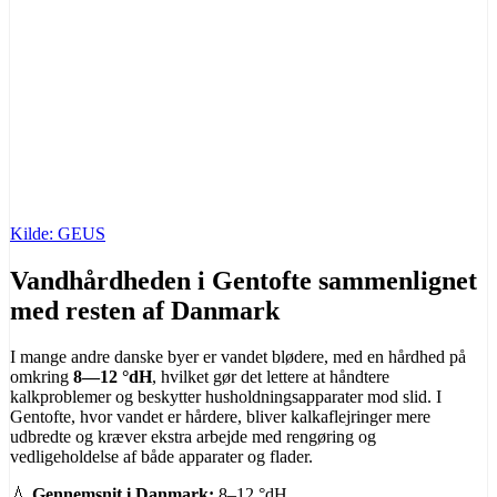
Kilde: GEUS
Vandhårdheden i Gentofte sammenlignet
med resten af Danmark
I mange andre danske byer er vandet blødere, med en hårdhed på
omkring
8—12 °dH
, hvilket gør det lettere at håndtere
kalkproblemer og beskytter husholdningsapparater mod slid. I
Gentofte, hvor vandet er hårdere, bliver kalkaflejringer mere
udbredte og kræver ekstra arbejde med rengøring og
vedligeholdelse af både apparater og flader.
💧
Gennemsnit i Danmark:
8–12 °dH