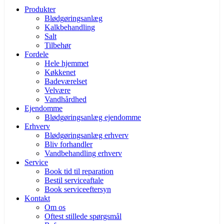
Produkter
Blødgøringsanlæg
Kalkbehandling
Salt
Tilbehør
Fordele
Hele hjemmet
Køkkenet
Badeværelset
Velvære
Vandhårdhed
Ejendomme
Blødgøringsanlæg ejendomme
Erhverv
Blødgøringsanlæg erhverv
Bliv forhandler
Vandbehandling erhverv
Service
Book tid til reparation
Bestil serviceaftale
Book serviceeftersyn
Kontakt
Om os
Oftest stillede spørgsmål