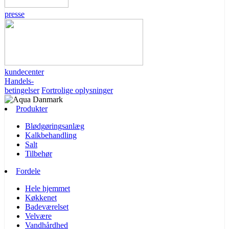
presse
kundecenter
Handels-
betingelser
Fortrolige oplysninger
Produkter
Blødgøringsanlæg
Kalkbehandling
Salt
Tilbehør
Fordele
Hele hjemmet
Køkkenet
Badeværelset
Velvære
Vandhårdhed