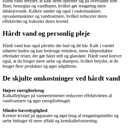
Hårdt vand betyder, at kalk nemt ophober sig på overflader som
fliser, bruseglas og vandhaner, hvilket gør rengøring mere
tidskrævende. Kalken samler sig også i vaskemaskiner,
opvaskemaskiner og vandvarmere, hvilket reducerer deres
effektivitet og forkorter deres levetid.
Hårdt vand og personlig pleje
Hårdt vand kan også påvirke din hud og dit hår. Kalk i vandet
udtørrer huden og kan forårsage irritation, mens hårprodukter
efterlader rester, der gør håret stift og glansløst. Hårdt vand kræver
også, at du bruger mere sæbe og shampoo, hvilket betyder, at du
bruger flere produkter og øger udgifterne.
De skjulte omkostninger ved hårdt vand
Højere energiforbrug
Kalkaflejringer på varmeelementer reducerer effektiviteten af
vandvarmere og øger energiforbruget.
Mindre bæredygtighed
Kortere levetid på apparater og øget brug af rengøringsmidler og
sæbe bidrager til mere affald og kemikalieforurening.