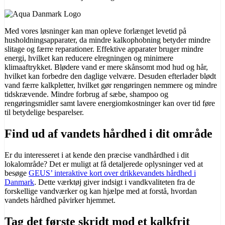
Med vores løsninger kan man opleve forlænget levetid på
husholdningsapparater, da mindre kalkophobning betyder mindre
slitage og færre reparationer. Effektive apparater bruger mindre
energi, hvilket kan reducere elregningen og minimere
klimaaftrykket. Blødere vand er mere skånsomt mod hud og hår,
hvilket kan forbedre den daglige velvære. Desuden efterlader blødt
vand færre kalkpletter, hvilket gør rengøringen nemmere og mindre
tidskrævende. Mindre forbrug af sæbe, shampoo og
rengøringsmidler samt lavere energiomkostninger kan over tid føre
til betydelige besparelser.
Find ud af vandets hårdhed i dit område
Er du interesseret i at kende den præcise vandhårdhed i dit
lokalområde? Det er muligt at få detaljerede oplysninger ved at
besøge
GEUS’ interaktive kort over drikkevandets hårdhed i
Danmark
. Dette værktøj giver indsigt i vandkvaliteten fra de
forskellige vandværker og kan hjælpe med at forstå, hvordan
vandets hårdhed påvirker hjemmet.
Tag det første skridt mod et kalkfrit