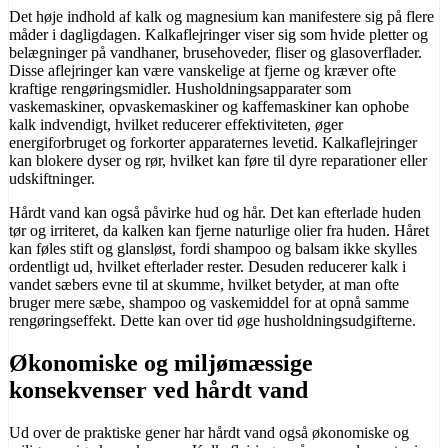
Det høje indhold af kalk og magnesium kan manifestere sig på flere
måder i dagligdagen. Kalkaflejringer viser sig som hvide pletter og
belægninger på vandhaner, brusehoveder, fliser og glasoverflader.
Disse aflejringer kan være vanskelige at fjerne og kræver ofte
kraftige rengøringsmidler. Husholdningsapparater som
vaskemaskiner, opvaskemaskiner og kaffemaskiner kan ophobe
kalk indvendigt, hvilket reducerer effektiviteten, øger
energiforbruget og forkorter apparaternes levetid. Kalkaflejringer
kan blokere dyser og rør, hvilket kan føre til dyre reparationer eller
udskiftninger.
Hårdt vand kan også påvirke hud og hår. Det kan efterlade huden
tør og irriteret, da kalken kan fjerne naturlige olier fra huden. Håret
kan føles stift og glansløst, fordi shampoo og balsam ikke skylles
ordentligt ud, hvilket efterlader rester. Desuden reducerer kalk i
vandet sæbers evne til at skumme, hvilket betyder, at man ofte
bruger mere sæbe, shampoo og vaskemiddel for at opnå samme
rengøringseffekt. Dette kan over tid øge husholdningsudgifterne.
Økonomiske og miljømæssige
konsekvenser ved hårdt vand
Ud over de praktiske gener har hårdt vand også økonomiske og