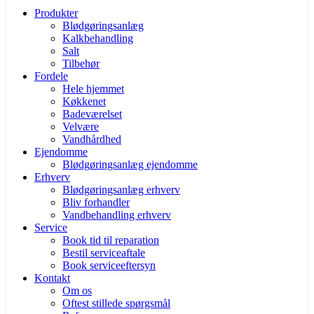
Produkter
Blødgøringsanlæg
Kalkbehandling
Salt
Tilbehør
Fordele
Hele hjemmet
Køkkenet
Badeværelset
Velvære
Vandhårdhed
Ejendomme
Blødgøringsanlæg ejendomme
Erhverv
Blødgøringsanlæg erhverv
Bliv forhandler
Vandbehandling erhverv
Service
Book tid til reparation
Bestil serviceaftale
Book serviceeftersyn
Kontakt
Om os
Oftest stillede spørgsmål