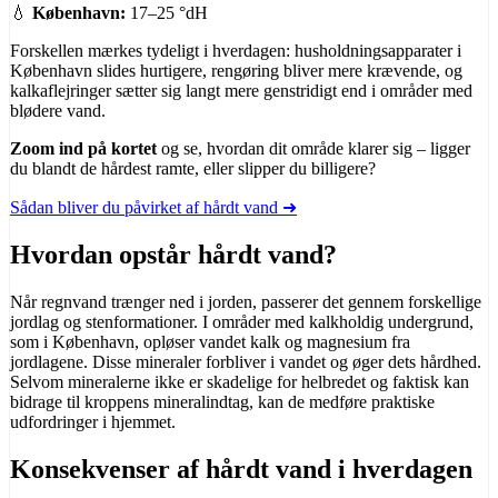
💧
København:
17–25 °dH
Forskellen mærkes tydeligt i hverdagen: husholdningsapparater i
København slides hurtigere, rengøring bliver mere krævende, og
kalkaflejringer sætter sig langt mere genstridigt end i områder med
blødere vand.
Zoom ind på kortet
og se, hvordan dit område klarer sig – ligger
du blandt de hårdest ramte, eller slipper du billigere?
Sådan bliver du påvirket af hårdt vand ➜
Hvordan opstår hårdt vand?
Når regnvand trænger ned i jorden, passerer det gennem forskellige
jordlag og stenformationer. I områder med kalkholdig undergrund,
som i København, opløser vandet kalk og magnesium fra
jordlagene. Disse mineraler forbliver i vandet og øger dets hårdhed.
Selvom mineralerne ikke er skadelige for helbredet og faktisk kan
bidrage til kroppens mineralindtag, kan de medføre praktiske
udfordringer i hjemmet.
Konsekvenser af hårdt vand i hverdagen