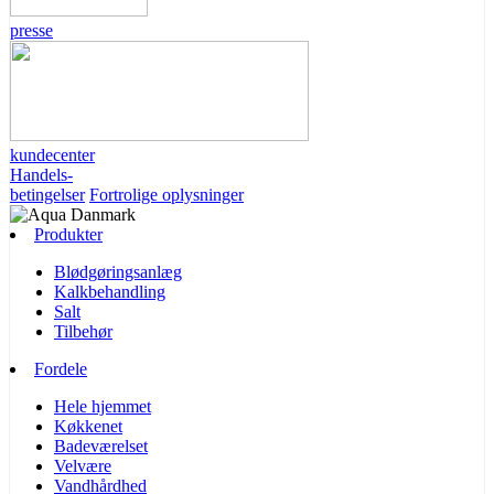
presse
kundecenter
Handels-
betingelser
Fortrolige oplysninger
Produkter
Blødgøringsanlæg
Kalkbehandling
Salt
Tilbehør
Fordele
Hele hjemmet
Køkkenet
Badeværelset
Velvære
Vandhårdhed