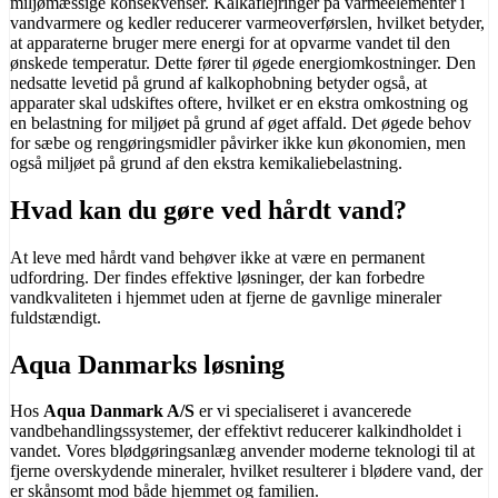
miljømæssige konsekvenser. Kalkaflejringer på varmeelementer i
vandvarmere og kedler reducerer varmeoverførslen, hvilket betyder,
at apparaterne bruger mere energi for at opvarme vandet til den
ønskede temperatur. Dette fører til øgede energiomkostninger. Den
nedsatte levetid på grund af kalkophobning betyder også, at
apparater skal udskiftes oftere, hvilket er en ekstra omkostning og
en belastning for miljøet på grund af øget affald. Det øgede behov
for sæbe og rengøringsmidler påvirker ikke kun økonomien, men
også miljøet på grund af den ekstra kemikaliebelastning.
Hvad kan du gøre ved hårdt vand?
At leve med hårdt vand behøver ikke at være en permanent
udfordring. Der findes effektive løsninger, der kan forbedre
vandkvaliteten i hjemmet uden at fjerne de gavnlige mineraler
fuldstændigt.
Aqua Danmarks løsning
Hos
Aqua Danmark A/S
er vi specialiseret i avancerede
vandbehandlingssystemer, der effektivt reducerer kalkindholdet i
vandet. Vores blødgøringsanlæg anvender moderne teknologi til at
fjerne overskydende mineraler, hvilket resulterer i blødere vand, der
er skånsomt mod både hjemmet og familien.