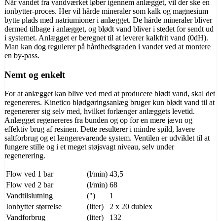
Når vandet fra vandværket løber igennem anlægget, vil der ske en
ionbytter-proces. Her vil hårde mineraler som kalk og magnesium
bytte plads med natriumioner i anlægget. De hårde mineraler bliver
dermed tilbage i anlægget, og blødt vand bliver i stedet for sendt ud
i systemet. Anlægget er beregnet til at leverer kalkfrit vand (0dH).
Man kan dog regulerer på hårdhedsgraden i vandet ved at montere
en by-pass.
Nemt og enkelt
For at anlægget kan blive ved med at producere blødt vand, skal det
regenereres. Kinetico blødgøringsanlæg bruger kun blødt vand til at
regenererer sig selv med, hvilket forlænger anlæggets levetid.
Anlægget regenereres fra bunden og op for en mere jævn og
effektiv brug af resinen. Dette resulterer i mindre spild, lavere
saltforbrug og et længerevarende system. Ventilen er udviklet til at
fungere stille og i et meget støjsvagt niveau, selv under
regenerering.
Flow ved 1 bar
(l/min)
43,5
Flow ved 2 bar
(l/min)
68
Vandtilslutning
(")
1
Ionbytter størrelse
(liter)
2 x 20 dublex
Vandforbrug
(liter)
132