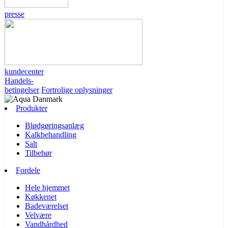
presse
kundecenter
Handels-
betingelser
Fortrolige oplysninger
Produkter
Blødgøringsanlæg
Kalkbehandling
Salt
Tilbehør
Fordele
Hele hjemmet
Køkkenet
Badeværelset
Velvære
Vandhårdhed