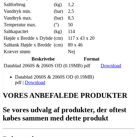
Saltforbrug
(kg)
1,2
Vandtryk min.
(bar)
2,5
Vandtryk max.
(bar)
8,5
Temperatur max.
(°)
50
Saltkapacitet
(kg)
114
Højde x Bredde x Dybde
(cm)
117 x 43 x 20
Salttank Højde x Bredde
(cm)
89 x 46
Kræver strøm
Nej
Beskrivelse
Format
Datablad 2060S & 2060S OD (0.19MB)
pdf
Download
Datablad 2060S & 2060S OD (0.19MB)
pdf
|
Download
VORES ANBEFALEDE PRODUKTER
Se vores udvalg af produkter, der oftest
købes sammen med dette produkt