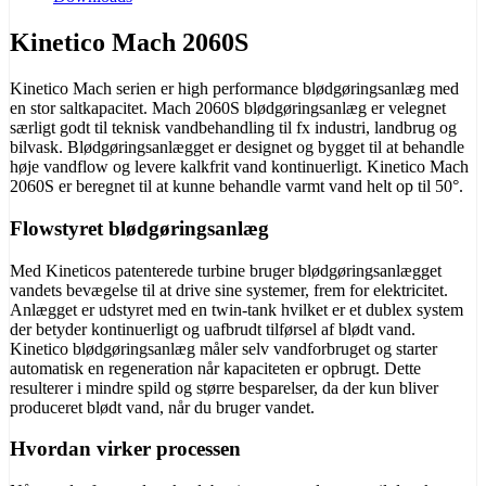
Kinetico Mach 2060S
Kinetico Mach serien er high performance blødgøringsanlæg med
en stor saltkapacitet. Mach 2060S blødgøringsanlæg er velegnet
særligt godt til teknisk vandbehandling til fx industri, landbrug og
bilvask. Blødgøringsanlægget er designet og bygget til at behandle
høje vandflow og levere kalkfrit vand kontinuerligt. Kinetico Mach
2060S er beregnet til at kunne behandle varmt vand helt op til 50°.
Flowstyret blødgøringsanlæg
Med Kineticos patenterede turbine bruger blødgøringsanlægget
vandets bevægelse til at drive sine systemer, frem for elektricitet.
Anlægget er udstyret med en twin-tank hvilket er et dublex system
der betyder kontinuerligt og uafbrudt tilførsel af blødt vand.
Kinetico blødgøringsanlæg måler selv vandforbruget og starter
automatisk en regeneration når kapaciteten er opbrugt. Dette
resulterer i mindre spild og større besparelser, da der kun bliver
produceret blødt vand, når du bruger vandet.
Hvordan virker processen