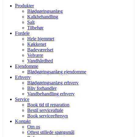
Produkter
Blødgøringsanlæg
Kalkbehandling
Salt
Tilbehør
Fordele
Hele hjemmet
Køkkenet
Badeværelset
Velvære
Vandhårdhed
Ejendomme
Blødgøringsanlæg ejendomme
Erhverv
Blødgøringsanlæg erhverv
Bliv forhandler
Vandbehandling erhverv
Service
Book tid til reparation
Bestil serviceaftale
Book serviceeftersyn
Kontakt
Om os
Oftest stillede spørgsmål